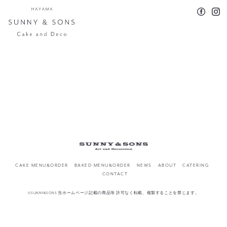
CAKE MENU&ORDER
BAKED MENU&ORDER
NEWS
ABOUT
CATERING
CONTACT
©SUNNY&SONS 当ホームページ記載の商品等 許可なく転載、複製することを禁じます。