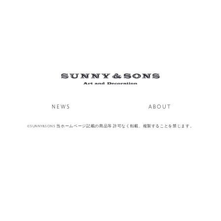
NEWS
ABOUT
©SUNNY&SONS 当ホームページ記載の商品等 許可なく転載、複製することを禁じます。