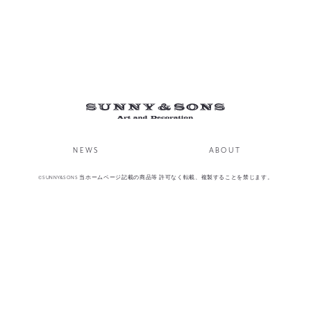
NEWS
ABOUT
©SUNNY&SONS 当ホームページ記載の商品等 許可なく転載、複製することを禁じます。