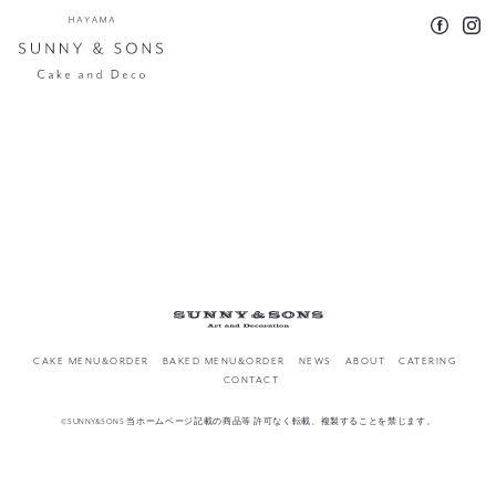
CAKE MENU&ORDER
BAKED MENU&ORDER
NEWS
ABOUT
CATERING
CONTACT
©SUNNY&SONS 当ホームページ記載の商品等 許可なく転載、複製することを禁じます。