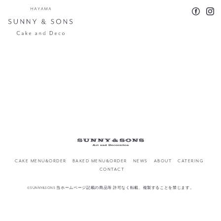
CAKE MENU&ORDER
BAKED MENU&ORDER
NEWS
ABOUT
CATERING
CONTACT
©SUNNY&SONS 当ホームページ記載の商品等 許可なく転載、複製することを禁じます。