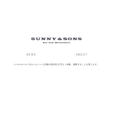
NEWS
ABOUT
©SUNNY&SONS 当ホームページ記載の商品等 許可なく転載、複製することを禁じます。